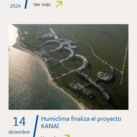
Ver más
2024
14
Humiclima finaliza el proyecto
KANAI
diciembre