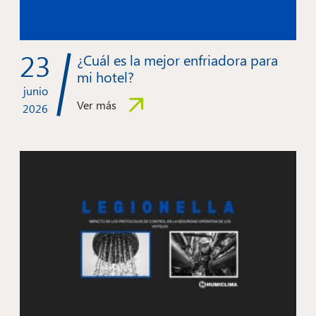
23
¿Cuál es la mejor enfriadora para
mi hotel?
junio
Ver más
2026