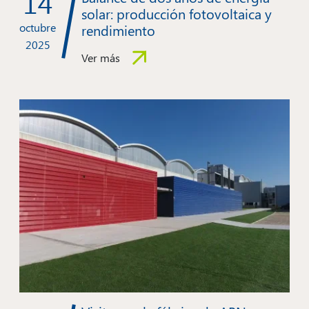
14
solar: producción fotovoltaica y
octubre
rendimiento
2025
Ver más