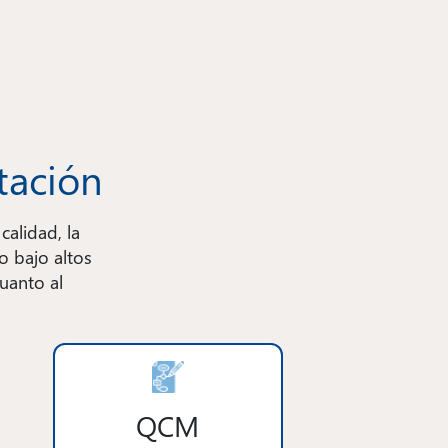
tación
alidad, la
o bajo altos
cuanto al
QCM