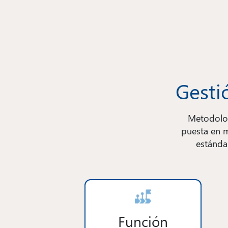
Gesti
Metodolog
puesta en m
estándar
Función