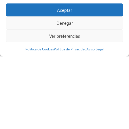
Aceptar
Denegar
Ver preferencias
Política de Cookies
Política de Privacidad
Aviso Legal
Volver a Referencias
Sobre Nosotros
Historia
Compromisos
Cumplimiento Normativo