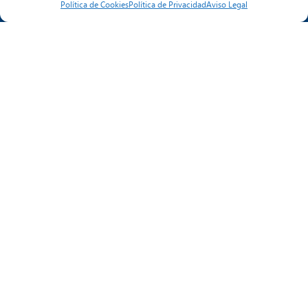
Política de Cookies
Política de Privacidad
Aviso Legal
Sobre Nosotros
Historia
Compromisos
Cumplimiento Normativo
Servicios
Instalaciones
Mantenimiento
Referencias
Actualidad
Noticias Humiclima
Noticias del Sector